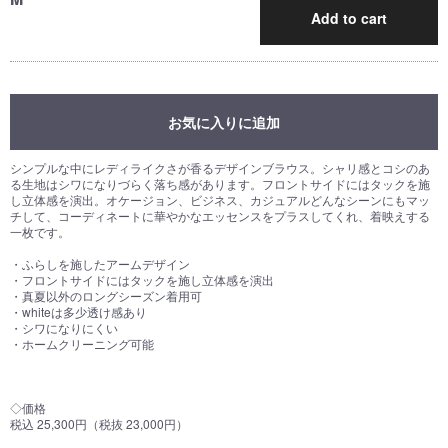
Add to cart
お気に入りに追加
シンプルな中にレディライクさが香るデザインブラウス。シャリ感とコシのあ
る生地はシワになりづらく落ち感があります。フロントサイドにはタックを施
し立体感を演出。オケージョン、ビジネス、カジュアルどんなシーンにもマッ
チして、コーディネートに華やかなエッセンスをプラスしてくれ、着映えする
一枚です。
・ふらしを施したアームデザイン
・フロントサイドにはタックを施し立体感を演出
・真夏以外のロングシーズン着用可
・whiteは多少透け感あり
・シワになりにくい
・ホームクリーニング可能
◇価格
税込 25,300円（税抜 23,000円）