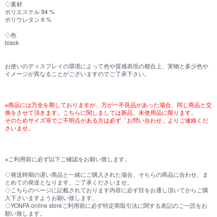
◇素材
ポリエステル 94 %
ポリウレタン 6 %
お買い物を続ける
カートへ進む
◇色
black
お使いのディスプレイの環境によって色や質感表現の都合上、実物と多少色や
イメージが異なることがございますのでご了承下さい。
※商品には万全を期しておりますが、万が一不良品があった場合、同じ商品と交
換をさせて頂きます。こちらに関しましては新品、未使用品に限ります。
そのためサイズ等でご不明点がある方は必ず「お問い合わせ」よりご連絡くだ
さいませ。
※ご利用前に必ず以下ご確認をお願い致します。
◇発送時期の遅い商品と一緒にご購入された場合、そちらの商品に合わせ、ま
とめての発送となります。ご了承くださいませ。
◇こちらのページに記載されております内容に必ず目をお通し頂いてからご購
入下さいますようお願い致します。
◇YONFA online storeご利用前に必ず特定商取引法に関する表記のご一読をお
願い致します。