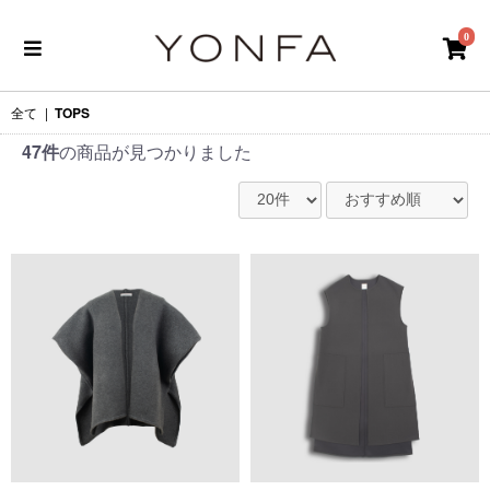
0
全て
|
TOPS
47件
の商品が見つかりました