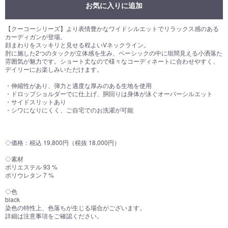
お気に入りに追加
【クーコーシリーズ】より表情豊かなワイドシルエットでリラックス感のある
カーディガンが登場。
顔まわりをスッキリと見せる程よいVネックライン。
肘に施した2つのタックが立体感を生み、ベーシックの中に垣間見える小洒落た
雰囲気が魅力です。ショート丈なので様々なコーディネートに合わせやすく、
デイリーにお楽しみいただけます。
・伸縮性があり、弾力と適度な厚みのある生地を使用
・ドロップショルダーでに仕上げ、胴回りは身体が泳ぐオーバーシルエット
・サイドスリットあり
・シワになりにくく、ご自宅でのお洗濯が可能
◇価格：税込 19,800円（税抜 18,000円）
◇素材
ポリエステル 93 %
ポリウレタン 7 %
◇色
black
染色の特性上、色落ちが生じる場合がございます。
詳細は注意事項をご確認ください。