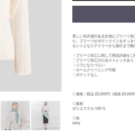
美しい光沢感のある生地にプリーツ加
た。プリーツがボディラインをすっき
セントとなりデイリーから旅行まで幅
・プリーツ加工に関して商品詳細をご
・プリーツ加工のためストレッチあり
・シワになりづらい
・ホームクリーニング可能
・ポケットなし
◇価格：税込 22,000円（税抜 20,00
◇素材
ポリエステル 100 %
◇色
ivory