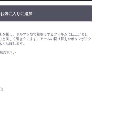
お気に入りに追加
工を施し、ドルマン型で着映えするフォルムに仕上げまし
りと美しく引き立てます。アームの切り替えやボタンがアク
広く活躍します。
確認下さい
0円）