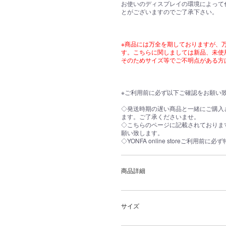
お使いのディスプレイの環境によって
とがございますのでご了承下さい。
※商品には万全を期しておりますが、
す。こちらに関しましては新品、未使
そのためサイズ等でご不明点がある方
お買い物を続ける
カートへ進む
※ご利用前に必ず以下ご確認をお願い
◇発送時期の遅い商品と一緒にご購入
ます。ご了承くださいませ。
◇こちらのページに記載されておりま
願い致します。
◇YONFA online storeご利
商品詳細
サイズ