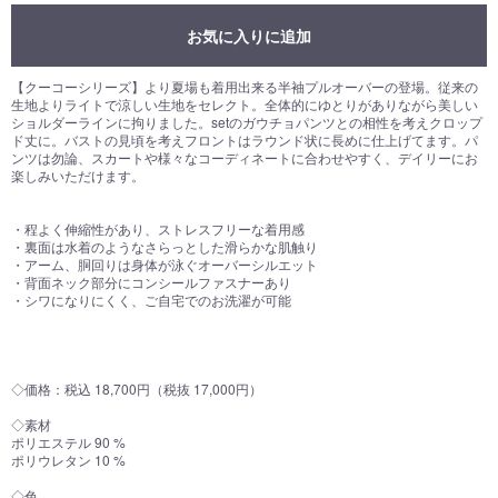
お気に入りに追加
【クーコーシリーズ】より夏場も着用出来る半袖プルオーバーの登場。従来の
生地よりライトで涼しい生地をセレクト。全体的にゆとりがありながら美しい
ショルダーラインに拘りました。setのガウチョパンツとの相性を考えクロップ
ド丈に。バストの見頃を考えフロントはラウンド状に長めに仕上げてます。パ
ンツは勿論、スカートや様々なコーディネートに合わせやすく、デイリーにお
楽しみいただけます。
・程よく伸縮性があり、ストレスフリーな着用感
・裏面は水着のようなさらっとした滑らかな肌触り
・アーム、胴回りは身体が泳ぐオーバーシルエット
・背面ネック部分にコンシールファスナーあり
・シワになりにくく、ご自宅でのお洗濯が可能
◇価格：税込 18,700円（税抜 17,000円）
◇素材
ポリエステル 90 %
ポリウレタン 10 %
◇色