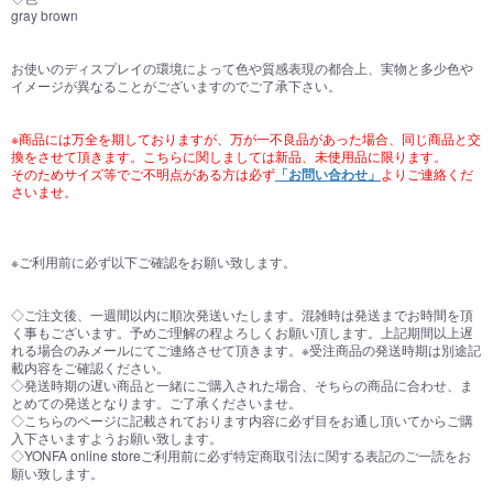
gray brown
お使いのディスプレイの環境によって色や質感表現の都合上、実物と多少色や
イメージが異なることがございますのでご了承下さい。
※商品には万全を期しておりますが、万が一不良品があった場合、同じ商品と交
換をさせて頂きます。こちらに関しましては新品、未使用品に限ります。
そのためサイズ等でご不明点がある方は必ず
「お問い合わせ」
よりご連絡くだ
さいませ。
※ご利用前に必ず以下ご確認をお願い致します。
◇ご注文後、一週間以内に順次発送いたします。混雑時は発送までお時間を頂
く事もございます。予めご理解の程よろしくお願い頂します。上記期間以上遅
れる場合のみメールにてご連絡させて頂きます。※受注商品の発送時期は別途記
載内容をご確認ください。
◇発送時期の遅い商品と一緒にご購入された場合、そちらの商品に合わせ、ま
お買い物を続ける
カートへ進む
とめての発送となります。ご了承くださいませ。
◇こちらのページに記載されております内容に必ず目をお通し頂いてからご購
入下さいますようお願い致します。
◇YONFA online storeご利用前に必ず特定商取引法に関する表記のご一読をお
願い致します。